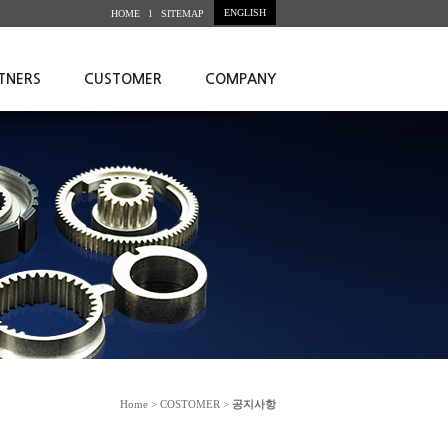
ENGLISH
HOME l
SITEMAP
TNERS
CUSTOMER
COMPANY
Home > COSTOMER >
공지사항