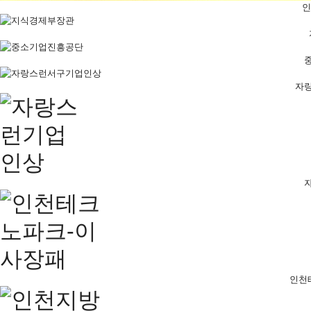
인
자
인천