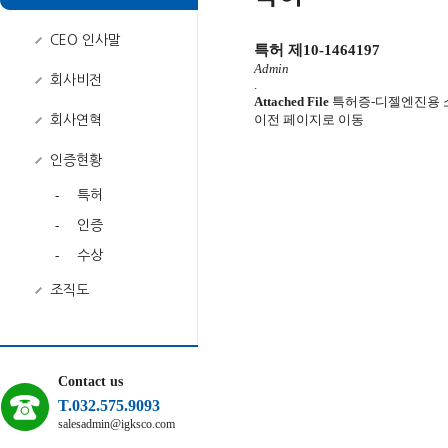
CEO 인사말
특허 제10-1464197
Admin
회사비전
.
Attached File
특허증-디젤엔진용 소결합
이전 페이지로 이동
회사연혁
인증현황
-
특허
-
인증
-
수상
조직도
Contact us
T.032.575.9093
salesadmin@igksco.com