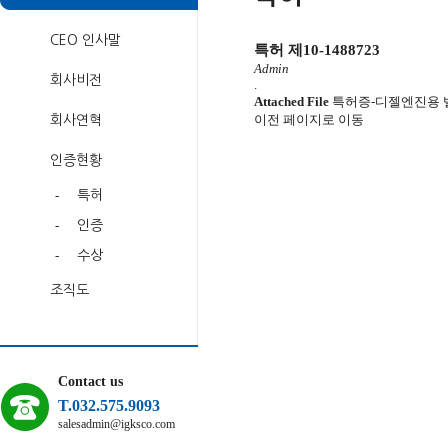
CEO 인사말
특허 제10-1488723
Admin
회사비전
.
Attached File
특허증-디젤엔진용 밸브
이전 페이지로 이동
회사연혁
인증현황
-
특허
-
인증
-
수상
조직도
Contact us
T.032.575.9093
salesadmin@igksco.com